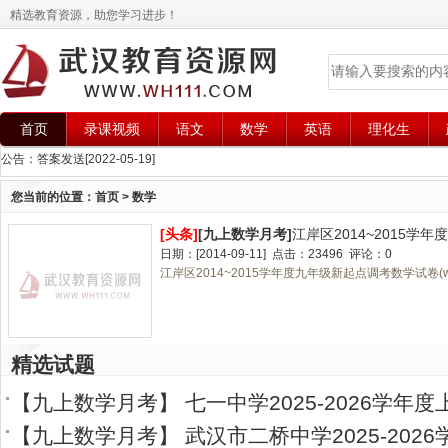
精选教育资源，助您学习进步！
首页
录课视频
语文
数学
英语
理化生
公告：
答案发送
[2022-05-19]
您当前的位置：
首页
>
数学
[头条]
[
九上数学月考
]
江岸区2014~2015学
日期：[2014-09-11] 点击：23496 评论：0
江岸区2014~2015学年度九年级新起点调考数学试卷(wor
精选试题
【
九上数学月考
】
七一中学2025-2026学年
【
九上数学月考
】
武汉市二桥中学2025-202