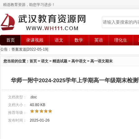
精选教育资源，助您学习进步！
首页
录课视频
语文
数学
英语
理化生
公告：
答案发送
[2022-05-19]
您当前的位置：
首页
>
语文
>
精选试题
>
高中语文
>
高一语文期末
华师一附中2024-2025学年上学期高一年级期末检
文档类型：
.doc
文档大小：
40.80 KB
推荐等级：
发布时间：
2025-01-26