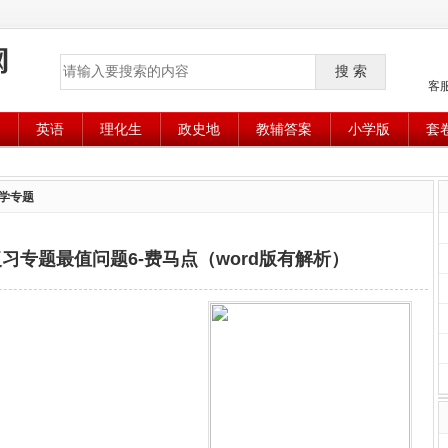
搜 索
客
英语
理化生
政史地
教辅答案
小学版
套
学专题
复习专题最值问题6-费马点（word版有解析）