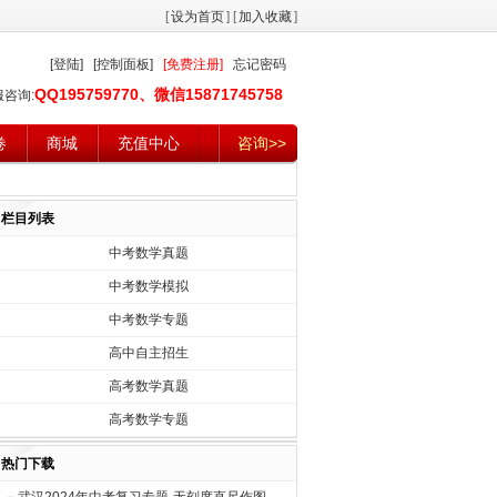
[
设为首页
] [
加入收藏
]
[登陆]
[控制面板]
[免费注册]
忘记密码
QQ195759770、微信15871745758
服咨询:
卷
商城
充值中心
咨询>>
栏目列表
中考数学真题
中考数学模拟
中考数学专题
高中自主招生
高考数学真题
高考数学专题
热门下载