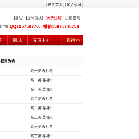
[
设为首页
] [
加入收藏
]
[登陆]
[控制面板]
[免费注册]
忘记密码
QQ195759770、微信15871745758
服咨询:
卷
商城
充值中心
咨询>>
栏目列表
高一英语月考
高一英语期中
高一英语期末
高二英语月考
高二英语期中
高二英语期末
高三英语月考
高三英语期中