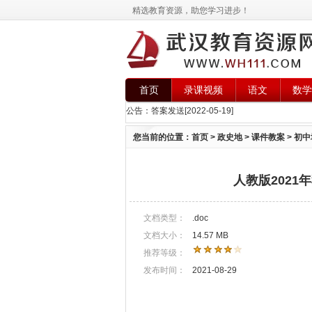
精选教育资源，助您学习进步！
首页
录课视频
语文
数学
公告：
答案发送
[2022-05-19]
您当前的位置：
首页
>
政史地
>
课件教案
>
初中
人教版202
文档类型：
.doc
文档大小：
14.57 MB
推荐等级：
发布时间：
2021-08-29