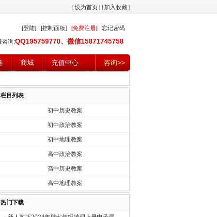
[
设为首页
] [
加入收藏
]
[登陆]
[控制面板]
[免费注册]
忘记密码
QQ195759770、微信15871745758
服咨询:
卷
商城
充值中心
咨询>>
栏目列表
初中历史教案
初中政治教案
初中地理教案
高中政治教案
高中历史教案
高中地理教案
热门下载