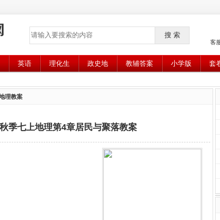
搜 索
客
英语
理化生
政史地
教辅答案
小学版
套
地理教案
1年秋季七上地理第4章居民与聚落教案