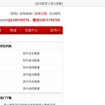
[
设为首页
] [
加入收藏
]
[登陆]
[控制面板]
[免费注册]
忘记密码
QQ195759770、微信15871745758
服咨询:
卷
商城
充值中心
咨询>>
栏目列表
初中历史教案
初中政治教案
初中地理教案
高中政治教案
高中历史教案
高中地理教案
热门下载