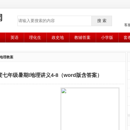
搜 索
客
英语
理化生
政史地
教辅答案
小学版
套
地理教案
年度七年级暑期l地理讲义4-8（word版含答案）